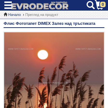
0
Начало
Преглед на продукт
Флис Фототапет DIMEX Залез над тръстиката