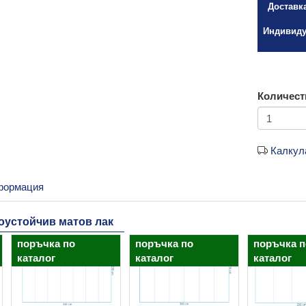
Доставк
Индивиду
Количест
Калкул
формация
доустойчив матов лак
поръчка по
поръчка по
поръчка п
каталог
каталог
каталог