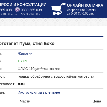
ПРОСИ И КОНСУЛТАЦИИ
ОНЛАЙН КОЛИЧКА
565 038
0889 565 038
Избрали сте
0 стоки
за
0.00 € / 0.00 лв.
0-18:00 ч. • Сб 9:30-14:00 ч.
тотапет Пума, стил Бохо
:
Животни
№
15009
2
:
ФЛИС 110g/m
+матов лак
ст:
гладка, обработена с водоустойчив матов лак
ойчивост:
ия:
Инструкция за залепване
Части
Цена