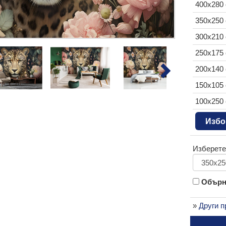
400x280
350x250
300x210
250x175
200x140
150x105
100x250
Избо
Изберете
Обърни
»
Други п