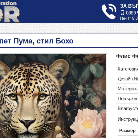
ЗА ВЪ
0889 
Пн-Пт 9:3
пет Пума, стил Бохо
Флис Фо
Категория
Дизайн 
Материал
Повърхно
Влагоуст
Инструкц
Размер