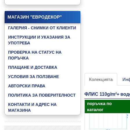
КАТАЛОГ "GAMING"
КАТАЛОГ "GOOD NIGHT BABY"
МАГАЗИН "ЕВРОДЕКОР"
КАТАЛОГ "JUNGLE ANIMALS"
ГАЛЕРИЯ - СНИМКИ ОТ КЛИЕНТИ
КАТАЛОГ "LITTLE FRIENDS"
ИНСТРУКЦИИ И УКАЗАНИЯ ЗА
УПОТРЕБА
КАТАЛОГ "MUSIC & DANCE"
ПРОВЕРКА НА СТАТУС НА
КАТАЛОГ "SKY"
ПОРЪЧКА
КАТАЛОГ "SPEED ZONE"
ПЛАЩАНЕ И ДОСТАВКА
КАТАЛОГ "SPEED ZONE KIDS"
УСЛОВИЯ ЗА ПОЛЗВАНЕ
Колекцията
Ин
КАТАЛОГ "SPORT FOOTBAL"
АВТОРСКИ ПРАВА
КАТАЛОГ "WATER WORLD"
ФЛИС 110g/m²+ во
ПОЛИТИКА ЗА ПОВЕРИТЕЛНОСТ
КАТАЛОГ "3D ABSTRACT"
поръчка по
КОНТАКТИ И АДРЕС НА
ВИЖ ВСИЧКИ КАТАЛОЗИ »
каталог
МАГАЗИНА