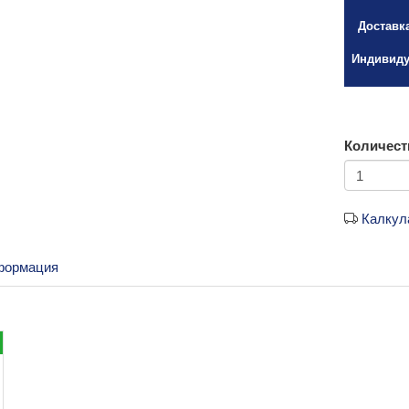
Доставк
Индивиду
Количест
Калкул
формация