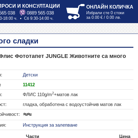
ПРОСИ И КОНСУЛТАЦИИ
ОНЛАЙН КОЛИЧКА
565 038
0889 565 038
Избрали сте
0 стоки
за
0.00 € / 0.00 лв.
0-18:00 ч. • Сб 9:30-14:00 ч.
ого сладки
 Флис Фототапет JUNGLE Животните са много
:
Детски
№
11412
2
:
ФЛИС 110g/m
+матов лак
ст:
гладка, обработена с водоустойчив матов лак
ойчивост:
ия:
Инструкция за залепване
Части
Цена