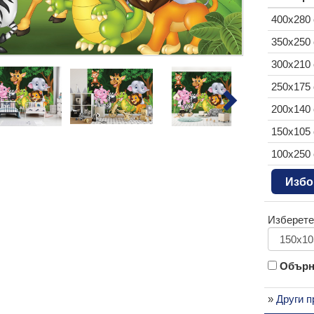
400x280
350x250
300x210
250x175
200x140
150x105
100x250
Избо
Изберете
Обърни
»
Други п