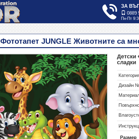
ЗА ВЪ
0889 
Пн-Пт 9:3
 Фототапет JUNGLE Животните са мн
Детски
сладки
Категория
Дизайн 
Материал
Повърхно
Влагоуст
Инструкц
Размер