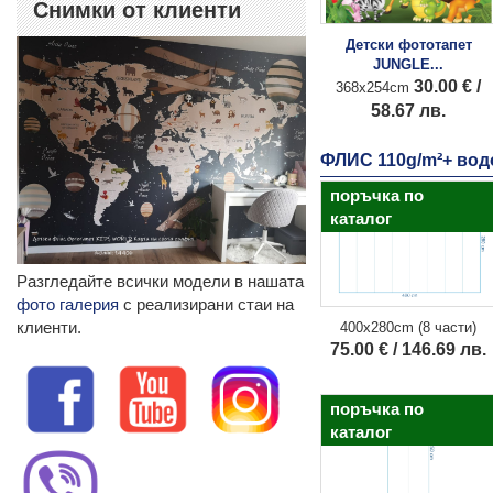
Снимки от клиенти
Детски фототапет
JUNGLE...
30.00 € /
368x254cm
58.67 лв.
ФЛИС 110g/m²+ во
поръчка по
каталог
Разгледайте всички модели в нашата
фото галерия
с реализирани стаи на
клиенти.
400x280cm (8 части)
75.00 € / 146.69 лв.
поръчка по
каталог