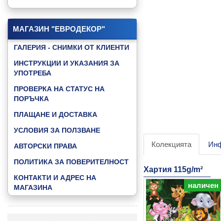
КАТАЛОГ "GAMING"
КАТАЛОГ "GOOD NIGHT BABY"
МАГАЗИН "ЕВРОДЕКОР"
КАТАЛОГ "JUNGLE ANIMALS"
ГАЛЕРИЯ - СНИМКИ ОТ КЛИЕНТИ
КАТАЛОГ "LITTLE FRIENDS"
ИНСТРУКЦИИ И УКАЗАНИЯ ЗА
УПОТРЕБА
КАТАЛОГ "MUSIC & DANCE"
ПРОВЕРКА НА СТАТУС НА
КАТАЛОГ "SKY"
ПОРЪЧКА
КАТАЛОГ "SPEED ZONE"
ПЛАЩАНЕ И ДОСТАВКА
КАТАЛОГ "SPEED ZONE KIDS"
УСЛОВИЯ ЗА ПОЛЗВАНЕ
КАТАЛОГ "SPORT FOOTBAL"
Колекцията
Ин
АВТОРСКИ ПРАВА
КАТАЛОГ "WATER WORLD"
ПОЛИТИКА ЗА ПОВЕРИТЕЛНОСТ
Хартия 115g/m²
КАТАЛОГ "3D ABSTRACT"
КОНТАКТИ И АДРЕС НА
наличен
ВИЖ ВСИЧКИ КАТАЛОЗИ »
МАГАЗИНА