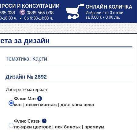
ПРОСИ И КОНСУЛТАЦИИ
ОНЛАЙН КОЛИЧКА
565 038
0889 565 038
Избрали сте
0 стоки
за
0.00 € / 0.00 лв.
0-18:00 ч. • Сб 9:30-14:00 ч.
ета за дизайн
Тематика:
Карти
Дизайн № 2892
Изберете материал
Флис Мат
мат | лесен монтаж | достъпна цена
Флис Сатен
по-ярки цветове | лек блясък | премиум