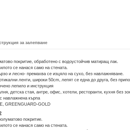
струкция за залепване
матово покритие, обработено с водоустойчив матиращ лак.
илото се нанася само на стената.
рзо и лесно- премахва се изцяло на сухо, без навлажняване.
тикални ленти, широки 50cm, лепят се една до друга, без прип
чено лепило и инструкция
алня, детска стая, антре, офис, хотели, ресторанти, кухня без зо
с навлажнена кърпа
CE, GREENGUARD-GOLD
2
олуматово покритие.
илото се нанася само на стената.