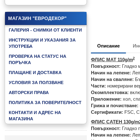
КАТАЛОГ "GAMING"
КАТАЛОГ "GOOD NIGHT BABY"
МАГАЗИН "ЕВРОДЕКОР"
КАТАЛОГ "JUNGLE ANIMALS"
ГАЛЕРИЯ - СНИМКИ ОТ КЛИЕНТИ
КАТАЛОГ "LITTLE FRIENDS"
ИНСТРУКЦИИ И УКАЗАНИЯ ЗА
Описание
Ин
УПОТРЕБА
КАТАЛОГ "MUSIC & DANCE"
ПРОВЕРКА НА СТАТУС НА
КАТАЛОГ "SKY"
2
ФЛИС МАТ 110g/m
ПОРЪЧКА
Повърхност:
Гладко 
КАТАЛОГ "SPEED ZONE"
ПЛАЩАНЕ И ДОСТАВКА
Начин на лепене:
Леп
КАТАЛОГ "SPEED ZONE KIDS"
Начин на сваляне:
Бъ
УСЛОВИЯ ЗА ПОЛЗВАНЕ
Части:
номерирани вер
КАТАЛОГ "SPORT FOOTBAL"
Окомплектовка:
вклю
АВТОРСКИ ПРАВА
КАТАЛОГ "WATER WORLD"
Приложение:
хол, сп
ПОЛИТИКА ЗА ПОВЕРИТЕЛНОСТ
Грижа и почистване:
КАТАЛОГ "3D ABSTRACT"
Сертификати:
FSC, 
КОНТАКТИ И АДРЕС НА
ВИЖ ВСИЧКИ КАТАЛОЗИ »
МАГАЗИНА
ФЛИС САТЕН 130g/m
Повърхност:
Гладко п
Начин на лепене:
Леп