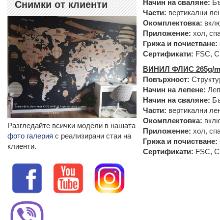
Начин на сваляне:
Бъ
Снимки от клиенти
Части:
вертикални лен
Окомплектовка:
вклю
Приложение:
хол, спа
Грижа и почистване:
Сертификати:
FSC, 
ВИНИЛ ФЛИС 265g/m
Повърхност:
Структу
Начин на лепене:
Леп
Начин на сваляне:
Бъ
Части:
вертикални лен
Окомплектовка:
вклю
Разгледайте всички модели в нашата
Приложение:
хол, сп
фото галерия
с реализирани стаи на
Грижа и почистване:
клиенти.
Сертификати:
FSC, C