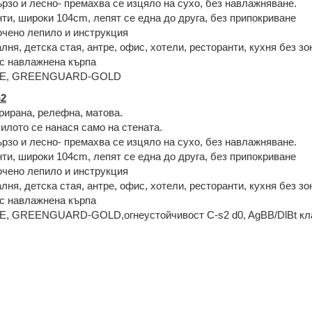
рзо и лесно- премахва се изцяло на сухо, без навлажняване.
ти, широки 104cm, лепят се една до друга, без припокриване
чено лепило и инструкция
лня, детска стая, антре, офис, хотели, ресторанти, кухня без зо
с навлажнена кърпа
CE, GREENGUARD-GOLD
2
рирана, релефна, матова.
илото се нанася само на стената.
рзо и лесно- премахва се изцяло на сухо, без навлажняване.
ти, широки 104cm, лепят се една до друга, без припокриване
чено лепило и инструкция
алня, детска стая, антре, офис, хотели, ресторанти, кухня без зо
с навлажнена кърпа
E, GREENGUARD-GOLD,огнеустойчивост C-s2 d0, AgBB/DƖBt кл