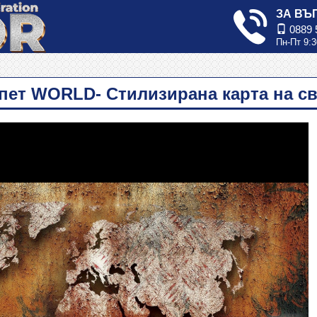
ЗА ВЪ
0889 
Пн-Пт 9:3
пет WORLD- Стилизирана карта на св