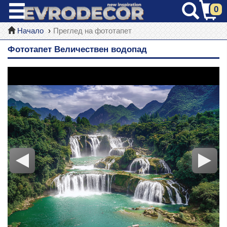
0
Начало
Преглед на фототапет
Фототапет Величествен водопад