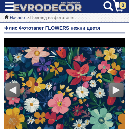
0
Начало
Преглед на фототапет
Флис Фототапет FLOWERS нежни цветя