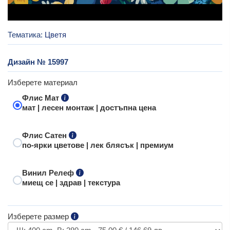
Тематика:
Цветя
Дизайн № 15997
Изберете материал
Флис Мат
мат | лесен монтаж | достъпна цена
Флис Сатен
по-ярки цветове | лек блясък | премиум
Винил Релеф
миещ се | здрав | текстура
Изберете размер