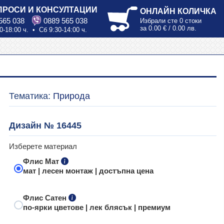
ПРОСИ И КОНСУЛТАЦИИ
ОНЛАЙН КОЛИЧКА
565 038
0889 565 038
Избрали сте
0 стоки
за
0.00 € / 0.00 лв.
0-18:00 ч. • Сб 9:30-14:00 ч.
Тематика:
Природа
Дизайн № 16445
Изберете материал
Флис Мат
мат | лесен монтаж | достъпна цена
Флис Сатен
по-ярки цветове | лек блясък | премиум