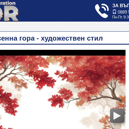
ЗА ВЪ
0889 
Пн-Пт 9:3
енна гора - художествен стил