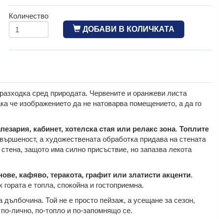
Количество
ДОБАВИ В КОЛИЧКАТА
 разходка сред природата. Червените и оранжеви листа
ака че изображението да не натоварва помещението, а да го
апезария, кабинет, хотелска стая или релакс зона
.
Топлите
вършеност, а художествената обработка придава на стената
 стена, защото има силно присъствие, но запазва лекота
ове, кафяво, теракота, графит или златисти акценти
.
 гората е топла, спокойна и гостоприемна.
а дълбочина. Той не е просто пейзаж, а усещане за сезон,
по-лично, по-топло и по-запомнящо се.