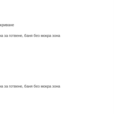
окриване
на за готвене, баня без мокра зона
на за готвене, баня без мокра зона