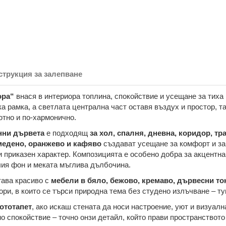
струкция за залепване
ора“
внася в интериора топлина, спокойствие и усещане за тиха
а рамка, а светлата централна част оставя въздух и простор, т
ютно и по-хармонично.
нни дървета
е подходящ
за хол, спалня, дневна, коридор, тр
медено, оранжево и кафяво
създават усещане за комфорт и за
и приказен характер. Композицията е особено добра за акцентна
лия фон и меката мъглива дълбочина.
тава красиво с
мебели в бяло, бежово, кремаво, дървесни тон
ри, в които се търси природна тема без студено излъчване – тук
ототапет
, ако искаш стената да носи настроение, уют и визуалн
 спокойствие – точно онзи детайл, който прави пространството 