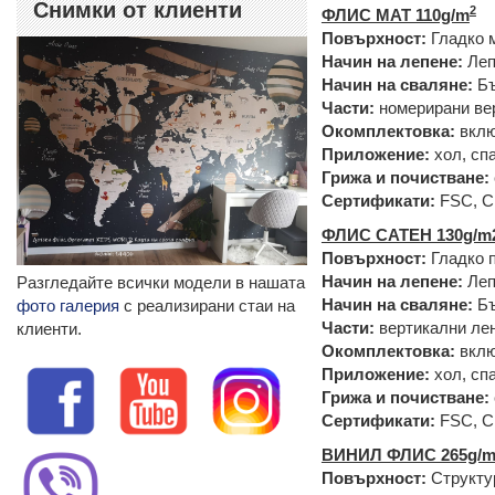
Снимки от клиенти
2
ФЛИС МАТ 110g/m
Повърхност:
Гладко 
Начин на лепене:
Леп
Начин на сваляне:
Бъ
Части:
номерирани вер
Окомплектовка:
вклю
Приложение:
хол, сп
Грижа и почистване:
Сертификати:
FSC, 
ФЛИС САТЕН 130g/m
Повърхност:
Гладко п
Начин на лепене:
Леп
Разгледайте всички модели в нашата
Начин на сваляне:
Бъ
фото галерия
с реализирани стаи на
Части:
вертикални лен
клиенти.
Окомплектовка:
вклю
Приложение:
хол, спа
Грижа и почистване:
Сертификати:
FSC, 
ВИНИЛ ФЛИС 265g/m
Повърхност:
Структу