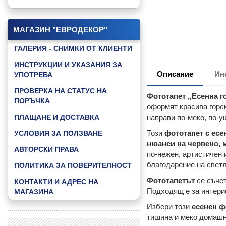
КАТАЛОГ "GAMING"
КАТАЛОГ "GOOD NIGHT BABY"
МАГАЗИН "ЕВРОДЕКОР"
КАТАЛОГ "JUNGLE ANIMALS"
ГАЛЕРИЯ - СНИМКИ ОТ КЛИЕНТИ
КАТАЛОГ "LITTLE FRIENDS"
ИНСТРУКЦИИ И УКАЗАНИЯ ЗА
Описание
Ин
УПОТРЕБА
КАТАЛОГ "MUSIC & DANCE"
ПРОВЕРКА НА СТАТУС НА
КАТАЛОГ "SKY"
Фототапет „Есенна г
ПОРЪЧКА
оформят красива горск
КАТАЛОГ "SPEED ZONE"
ПЛАЩАНЕ И ДОСТАВКА
направи по-меко, по-у
КАТАЛОГ "SPEED ZONE KIDS"
Този
фототапет с есе
УСЛОВИЯ ЗА ПОЛЗВАНЕ
КАТАЛОГ "SPORT FOOTBAL"
нюанси на червено, 
АВТОРСКИ ПРАВА
по-нежен, артистичен 
КАТАЛОГ "WATER WORLD"
благодарение на свет
ПОЛИТИКА ЗА ПОВЕРИТЕЛНОСТ
КАТАЛОГ "3D ABSTRACT"
Фототапетът
се съче
КОНТАКТИ И АДРЕС НА
ВИЖ ВСИЧКИ КАТАЛОЗИ »
Подходящ е за интерио
МАГАЗИНА
Избери този
есенен ф
тишина и меко домашно