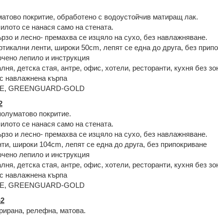
матово покритие, обработено с водоустойчив матиращ лак.
илото се нанася само на стената.
рзо и лесно- премахва се изцяло на сухо, без навлажняване.
тикални ленти, широки 50cm, лепят се една до друга, без прип
чено лепило и инструкция
алня, детска стая, антре, офис, хотели, ресторанти, кухня без зо
с навлажнена кърпа
CE, GREENGUARD-GOLD
2
олуматово покритие.
илото се нанася само на стената.
рзо и лесно- премахва се изцяло на сухо, без навлажняване.
ти, широки 104cm, лепят се една до друга, без припокриване
чено лепило и инструкция
лня, детска стая, антре, офис, хотели, ресторанти, кухня без зо
с навлажнена кърпа
CE, GREENGUARD-GOLD
2
рирана, релефна, матова.