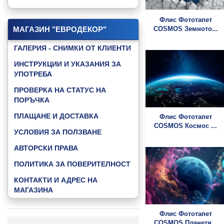
КАТАЛОГ "GAMING"
Флис Фототапет
КАТАЛОГ "GOOD NIGHT BABY"
COSMOS Земното...
МАГАЗИН "ЕВРОДЕКОР"
КАТАЛОГ "JUNGLE ANIMALS"
ГАЛЕРИЯ - СНИМКИ ОТ КЛИЕНТИ
КАТАЛОГ "LITTLE FRIENDS"
ИНСТРУКЦИИ И УКАЗАНИЯ ЗА
УПОТРЕБА
КАТАЛОГ "MUSIC & DANCE"
ПРОВЕРКА НА СТАТУС НА
КАТАЛОГ "SKY"
ПОРЪЧКА
КАТАЛОГ "SPEED ZONE"
ПЛАЩАНЕ И ДОСТАВКА
Флис Фототапет
КАТАЛОГ "SPEED ZONE KIDS"
COSMOS Космос ...
УСЛОВИЯ ЗА ПОЛЗВАНЕ
КАТАЛОГ "SPORT FOOTBAL"
АВТОРСКИ ПРАВА
КАТАЛОГ "WATER WORLD"
ПОЛИТИКА ЗА ПОВЕРИТЕЛНОСТ
КАТАЛОГ "3D ABSTRACT"
КОНТАКТИ И АДРЕС НА
ВИЖ ВСИЧКИ КАТАЛОЗИ »
МАГАЗИНА
Флис Фототапет
COSMOS Планети...