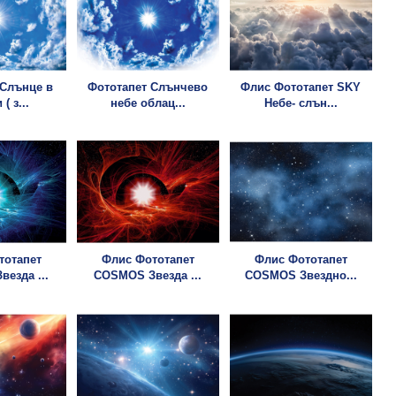
 Слънце в
Фототапет Слънчево
Флис Фототапет SKY
( з...
небе облац...
Небе- слън...
тотапет
Флис Фототапет
Флис Фототапет
езда ...
COSMOS Звезда ...
COSMOS Звездно...