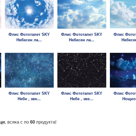
Флис Фототапет SKY
Флис Фототапет SKY
Флис Фото
Небесен ла...
Небесен ла...
Небесен
Флис Фототапет SKY
Флис Фототапет SKY
Флис Фото
Небе , зве...
Небе , зве...
Нощно
ци
, всяка с по
60
продукта!