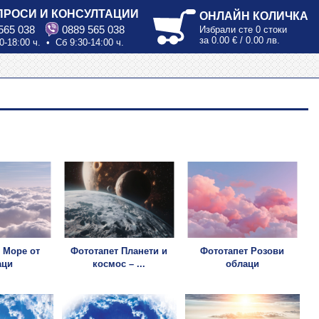
ПРОСИ И КОНСУЛТАЦИИ
ОНЛАЙН КОЛИЧКА
565 038
0889 565 038
Избрали сте
0 стоки
за
0.00 € / 0.00 лв.
0-18:00 ч. • Сб 9:30-14:00 ч.
 Море от
Фототапет Планети и
Фототапет Розови
аци
космос – ...
облаци