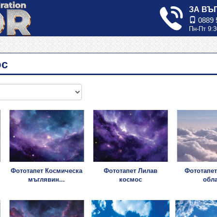
ЗА ВЪ
0889 
Пн-Пт 9:3
ос
Фототапет Космическа
Фототапет Лилав
Фототапет
мъглявин...
космос
обл