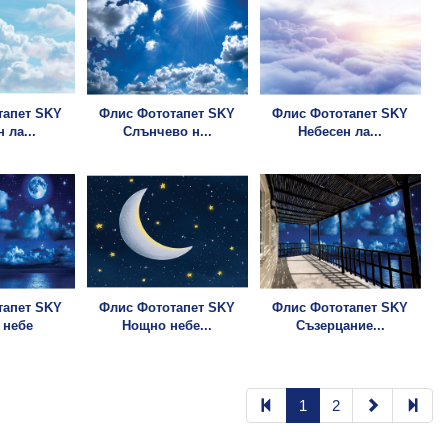
тапет SKY
Флис Фототапет SKY
Флис Фототапет SKY
 ла...
Слънчево н...
Небесен ла...
тапет SKY
Флис Фототапет SKY
Флис Фототапет SKY
 небе
Нощно небе...
Съзерцание...
1
2