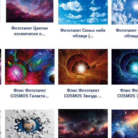
Фототапет Цветни
Фототапет Синьо небе
Фототапет
космически о...
облаци (...
облаци 
Флис Фототапет
Флис Фототапет
Флис Фо
COSMOS Галакти...
COSMOS Звезда ...
COSMOS Зв