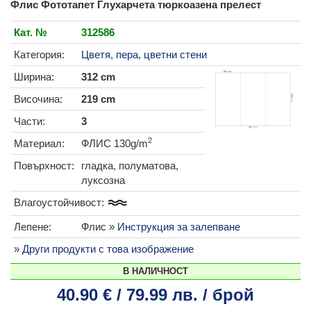
Флис Фототапет Глухарчета тюркоазена прелест
Кат. №
312586
Категория:
Цветя, пера, цветни стени
Ширина:
312 cm
Височина:
219 cm
Части:
3
2
Материал:
ФЛИС 130g/m
Повърхност:
гладка, полуматова,
луксозна
Влагоустойчивост:
Лепене:
Флис »
Инструкция за залепване
»
Други продукти с това изображение
В НАЛИЧНОСТ
40.90 € / 79.99 лв. / брой