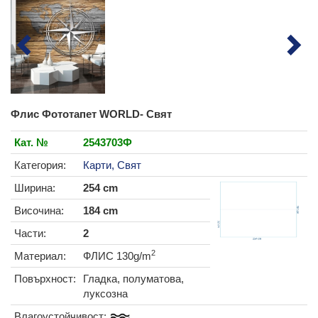
Флис Фототапет WORLD- Свят
Кат. №
2543703Ф
Категория:
Карти, Свят
Ширина:
254 cm
Височина:
184 cm
Части:
2
2
Материал:
ФЛИС 130g/m
Повърхност:
Гладка, полуматова,
луксозна
Влагоустойчивост: