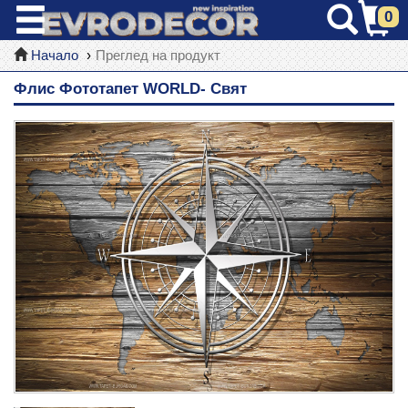
0
Начало
Преглед на продукт
Флис Фототапет WORLD- Свят