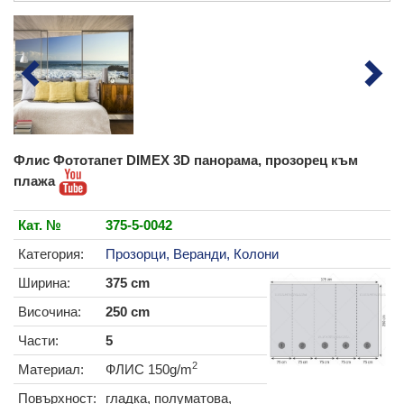
Флис Фототапет DIMEX 3D панорама, прозорец към
плажа
Кат. №
375-5-0042
Категория:
Прозорци, Веранди, Колони
Ширина:
375 cm
Височина:
250 cm
Части:
5
2
Материал:
ФЛИС 150g/m
Повърхност:
гладка, полуматова,