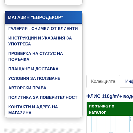
КАТАЛОГ "GAMING"
КАТАЛОГ "GOOD NIGHT BABY"
МАГАЗИН "ЕВРОДЕКОР"
КАТАЛОГ "JUNGLE ANIMALS"
ГАЛЕРИЯ - СНИМКИ ОТ КЛИЕНТИ
КАТАЛОГ "LITTLE FRIENDS"
ИНСТРУКЦИИ И УКАЗАНИЯ ЗА
УПОТРЕБА
КАТАЛОГ "MUSIC & DANCE"
ПРОВЕРКА НА СТАТУС НА
КАТАЛОГ "SKY"
ПОРЪЧКА
КАТАЛОГ "SPEED ZONE"
ПЛАЩАНЕ И ДОСТАВКА
КАТАЛОГ "SPEED ZONE KIDS"
УСЛОВИЯ ЗА ПОЛЗВАНЕ
Колекцията
Ин
КАТАЛОГ "SPORT FOOTBAL"
АВТОРСКИ ПРАВА
КАТАЛОГ "WATER WORLD"
ФЛИС 110g/m²+ во
ПОЛИТИКА ЗА ПОВЕРИТЕЛНОСТ
КАТАЛОГ "3D ABSTRACT"
поръчка по
КОНТАКТИ И АДРЕС НА
ВИЖ ВСИЧКИ КАТАЛОЗИ »
каталог
МАГАЗИНА