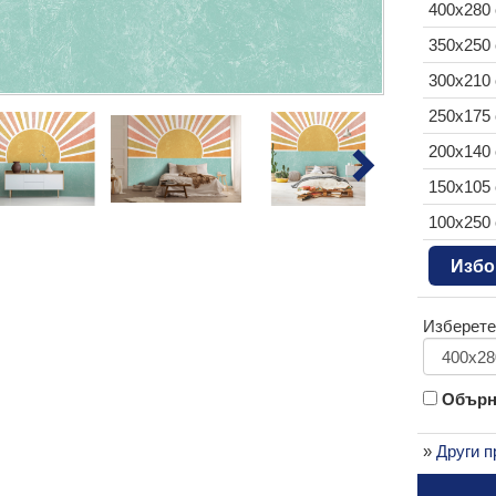
400x280
350x250
300x210
250x175
200x140
150x105
100x250
Избо
Изберете
Обърни
»
Други п