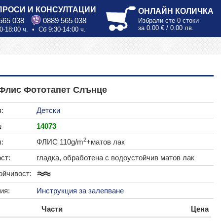
ПРОСИ И КОНСУЛТАЦИИ
ОНЛАЙН КОЛИЧКА
565 038
0889 565 038
Избрали сте
0 стоки
за
0.00 € / 0.00 лв.
0-18:00 ч. • Сб 9:30-14:00 ч.
 Флис Фототапет Слънце
:
Детски
№
14073
2
:
ФЛИС 110g/m
+матов лак
ст:
гладка, обработена с водоустойчив матов лак
ойчивост:
ия:
Инструкция за залепване
Части
Цена