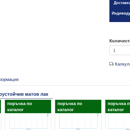
Доставк
Индивиду
Количест
Калкул
формация
доустойчив матов лак
поръчка по
поръчка по
поръчка п
каталог
каталог
каталог