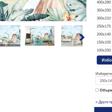
400x280
350x250
300x210
250x175
200x140
150x105
100x250
Избо
Изберете
Обърни
»
Други п