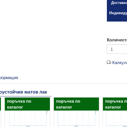
Доставк
Индивиду
Количест
Калкул
формация
доустойчив матов лак
поръчка по
поръчка по
поръчка п
каталог
каталог
каталог