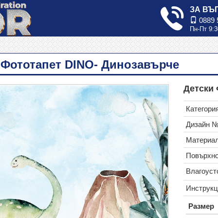
ЗА ВЪ
0889 
Пн-Пт 9:3
 Фототапет DINO- Динозавърче
Детски 
Категория
Дизайн 
Материал
Повърхно
Влагоуст
Инструкц
Размер