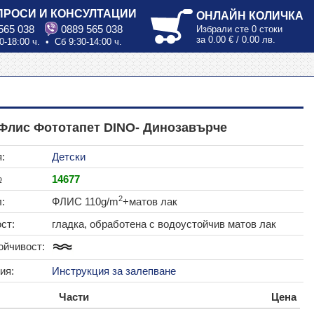
ПРОСИ И КОНСУЛТАЦИИ
ОНЛАЙН КОЛИЧКА
565 038
0889 565 038
Избрали сте
0 стоки
за
0.00 € / 0.00 лв.
0-18:00 ч. • Сб 9:30-14:00 ч.
Флис Фототапет DINO- Динозавърче
:
Детски
№
14677
2
:
ФЛИС 110g/m
+матов лак
ст:
гладка, обработена с водоустойчив матов лак
ойчивост:
ия:
Инструкция за залепване
Части
Цена