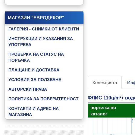
КАТАЛОГ "GAMING"
КАТАЛОГ "GOOD NIGHT BABY"
МАГАЗИН "ЕВРОДЕКОР"
КАТАЛОГ "JUNGLE ANIMALS"
ГАЛЕРИЯ - СНИМКИ ОТ КЛИЕНТИ
КАТАЛОГ "LITTLE FRIENDS"
ИНСТРУКЦИИ И УКАЗАНИЯ ЗА
УПОТРЕБА
КАТАЛОГ "MUSIC & DANCE"
ПРОВЕРКА НА СТАТУС НА
КАТАЛОГ "SKY"
ПОРЪЧКА
КАТАЛОГ "SPEED ZONE"
ПЛАЩАНЕ И ДОСТАВКА
КАТАЛОГ "SPEED ZONE KIDS"
УСЛОВИЯ ЗА ПОЛЗВАНЕ
Колекцията
Ин
КАТАЛОГ "SPORT FOOTBAL"
АВТОРСКИ ПРАВА
КАТАЛОГ "WATER WORLD"
ФЛИС 110g/m²+ во
ПОЛИТИКА ЗА ПОВЕРИТЕЛНОСТ
КАТАЛОГ "3D ABSTRACT"
поръчка по
КОНТАКТИ И АДРЕС НА
ВИЖ ВСИЧКИ КАТАЛОЗИ »
каталог
МАГАЗИНА