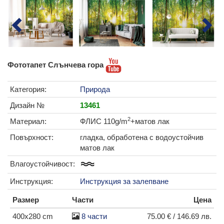
Фототапет Слънчева гора
Категория:
Природа
Дизайн №
13461
2
Материал:
ФЛИС 110g/m
+матов лак
Повърхност:
гладка, обработена с водоустойчив
матов лак
Влагоустойчивост:
Инструкция:
Инструкция за залепване
Размер
Части
Цена
400x280 cm
8 части
75.00 € / 146.69 лв.