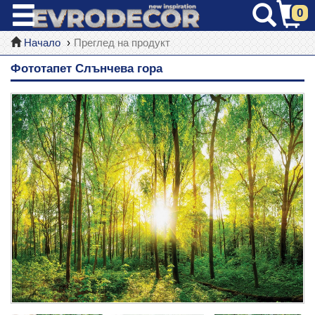
0
Начало
Преглед на продукт
Фототапет Слънчева гора