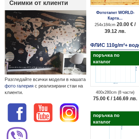
Снимки от клиенти
Фототапет WORLD-
Карта...
20.00 € /
254x184cm
39.12 лв.
ФЛИС 110g/m²+ во
поръчка по
каталог
Разгледайте всички модели в нашата
фото галерия
с реализирани стаи на
клиенти.
400x280cm (8 части)
75.00 € / 146.69 лв.
поръчка по
каталог