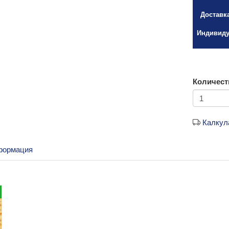
Доставк
Индивиду
Количест
Калкул
формация