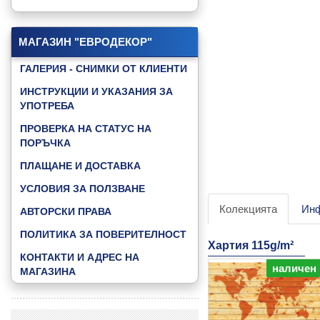
КАТАЛОГ "GAMING"
КАТАЛОГ "GOOD NIGHT BABY"
МАГАЗИН "ЕВРОДЕКОР"
КАТАЛОГ "JUNGLE ANIMALS"
ГАЛЕРИЯ - СНИМКИ ОТ КЛИЕНТИ
КАТАЛОГ "LITTLE FRIENDS"
ИНСТРУКЦИИ И УКАЗАНИЯ ЗА
УПОТРЕБА
КАТАЛОГ "MUSIC & DANCE"
ПРОВЕРКА НА СТАТУС НА
КАТАЛОГ "SKY"
ПОРЪЧКА
КАТАЛОГ "SPEED ZONE"
ПЛАЩАНЕ И ДОСТАВКА
КАТАЛОГ "SPEED ZONE KIDS"
УСЛОВИЯ ЗА ПОЛЗВАНЕ
КАТАЛОГ "SPORT FOOTBAL"
Колекцията
Ин
АВТОРСКИ ПРАВА
КАТАЛОГ "WATER WORLD"
ПОЛИТИКА ЗА ПОВЕРИТЕЛНОСТ
Хартия 115g/m²
КАТАЛОГ "3D ABSTRACT"
КОНТАКТИ И АДРЕС НА
наличен
ВИЖ ВСИЧКИ КАТАЛОЗИ »
МАГАЗИНА