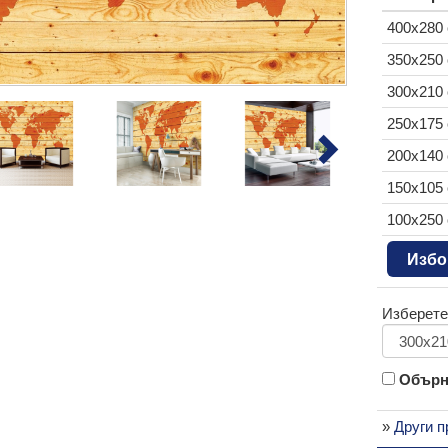
400x280
350x250
300x210
250x175
200x140
150x105
100x250
Избо
Изберете
Обърни
»
Други п