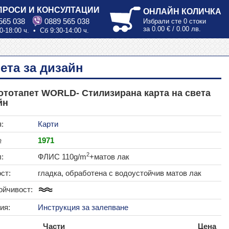
ПРОСИ И КОНСУЛТАЦИИ
ОНЛАЙН КОЛИЧКА
565 038
0889 565 038
Избрали сте
0 стоки
за
0.00 € / 0.00 лв.
0-18:00 ч. • Сб 9:30-14:00 ч.
ета за дизайн
тотапет WORLD- Стилизирана карта на света
йн
:
Карти
№
1971
2
:
ФЛИС 110g/m
+матов лак
ст:
гладка, обработена с водоустойчив матов лак
ойчивост:
ия:
Инструкция за залепване
Части
Цена