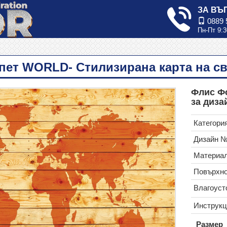
ЗА ВЪ
0889 
Пн-Пт 9:3
пет WORLD- Стилизирана карта на св
Флис Фо
за диза
Категория
Дизайн 
Материал
Повърхно
Влагоуст
Инструкц
Размер