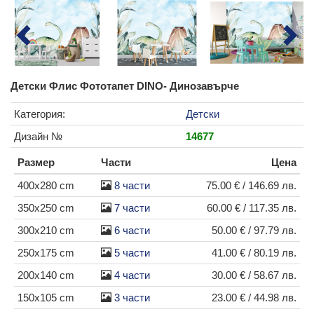
Детски Флис Фототапет DINO- Динозавърче
Категория:
Детски
Дизайн №
14677
Размер
Части
Цена
400x280 cm
8 части
75.00 € / 146.69 лв.
350x250 cm
7 части
60.00 € / 117.35 лв.
300x210 cm
6 части
50.00 € / 97.79 лв.
250x175 cm
5 части
41.00 € / 80.19 лв.
200x140 cm
4 части
30.00 € / 58.67 лв.
150x105 cm
3 части
23.00 € / 44.98 лв.