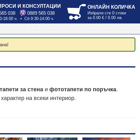
ПРОСИ И КОНСУЛТАЦИИ
ОНЛАЙН КОЛИЧКА
565 038
0889 565 038
Избрали сте
0 стоки
за
0.00 € / 0.00 лв.
0-18:00 ч. • Сб 9:30-14:00 ч.
ана!
тапети за стена
и
фототапети по поръчка
.
характер на всеки интериор.