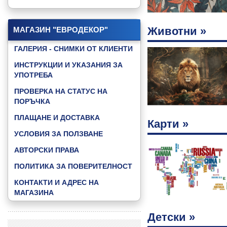
КАТАЛОГ "GAMING"
КАТАЛОГ "GOOD NIGHT BABY"
Животни »
МАГАЗИН "ЕВРОДЕКОР"
КАТАЛОГ "JUNGLE ANIMALS"
ГАЛЕРИЯ - СНИМКИ ОТ КЛИЕНТИ
КАТАЛОГ "LITTLE FRIENDS"
ИНСТРУКЦИИ И УКАЗАНИЯ ЗА
УПОТРЕБА
КАТАЛОГ "MUSIC & DANCE"
ПРОВЕРКА НА СТАТУС НА
КАТАЛОГ "SKY"
ПОРЪЧКА
КАТАЛОГ "SPEED ZONE"
ПЛАЩАНЕ И ДОСТАВКА
Карти »
КАТАЛОГ "SPEED ZONE KIDS"
УСЛОВИЯ ЗА ПОЛЗВАНЕ
КАТАЛОГ "SPORT FOOTBAL"
АВТОРСКИ ПРАВА
КАТАЛОГ "WATER WORLD"
ПОЛИТИКА ЗА ПОВЕРИТЕЛНОСТ
КАТАЛОГ "3D ABSTRACT"
КОНТАКТИ И АДРЕС НА
ВИЖ ВСИЧКИ КАТАЛОЗИ »
МАГАЗИНА
Детски »