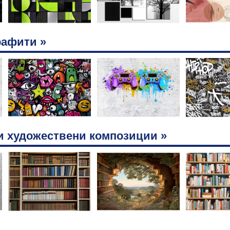
рафити »
и художествени композиции »