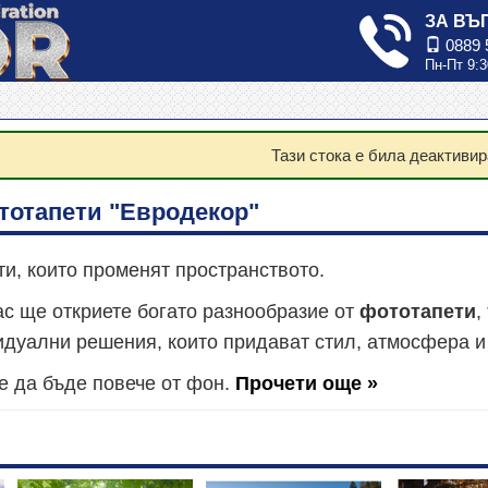
ЗА ВЪ
0889 
Пн-Пт 9:3
Тази стока е била деактивир
тотапети "Евродекор"
ти, които променят пространството.
с ще откриете богато разнообразие от
фототапети
,
уални решения, които придават стил, атмосфера и 
е да бъде повече от фон.
Прочети още »