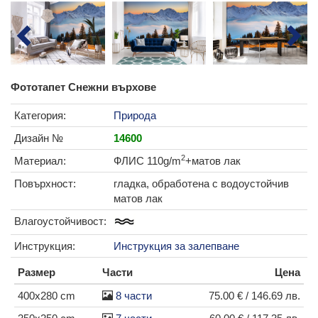
Фототапет Снежни върхове
Категория:
Природа
Дизайн №
14600
2
Материал:
ФЛИС 110g/m
+матов лак
Повърхност:
гладка, обработена с водоустойчив
матов лак
Влагоустойчивост:
Инструкция:
Инструкция за залепване
Размер
Части
Цена
400x280 cm
8 части
75.00 € / 146.69 лв.