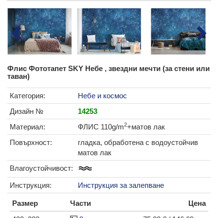
Флис Фототапет SKY Небе , звездни мечти (за стени или
таван)
Категория:
Небе и космос
Дизайн №
14253
2
Материал:
ФЛИС 110g/m
+матов лак
Повърхност:
гладка, обработена с водоустойчив
матов лак
Влагоустойчивост:
Инструкция:
Инструкция за залепване
Размер
Части
Цена