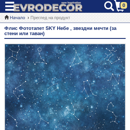
0
Начало
Преглед на продукт
Флис Фототапет SKY Небе , звездни мечти (за
стени или таван)